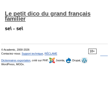
Le petit dico du grand français
familier
se\ - se\
© Academic, 2000-2026
18+
Contactez-nous:
Support technique
,
RÉCLAME
Dictionnaires exportation
, créé sur PHP,
Joomla,
Drupal,
WordPress, MODx.